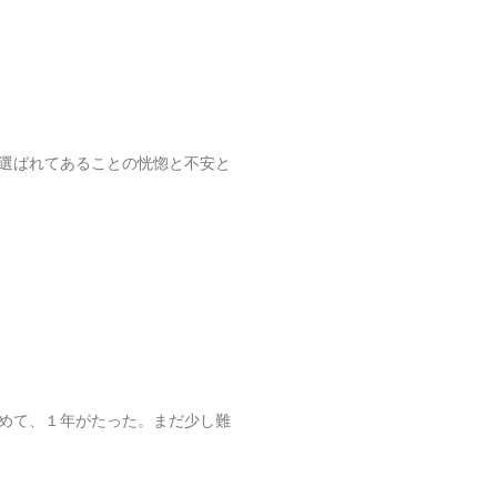
 選ばれてあることの恍惚と不安と
じめて、１年がたった。まだ少し難